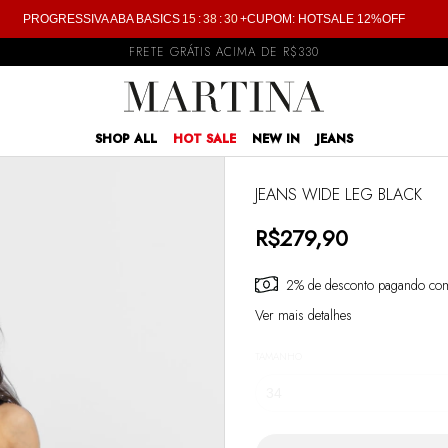
PROGRESSIVA ABA BASICS
15
:
38
:
29
+CUPOM: HOTSALE 12%OFF
ATÉ 6x SEM JUROS
SHOP ALL
HOT SALE
NEW IN
JEANS
JEANS WIDE LEG BLACK
R$279,90
2% de desconto
pagando com
Ver mais detalhes
TAMANHO