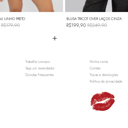
U LINHO PRETO
BLUSA TRICOT OVER LAÇOS CINZA
0
R$179,90
R$199,90
R$249,90
+
Trabalhe conosco
Minha conta
Seja um revendedor
Contato
Dúvidas Frequentes
Trocas e devoluções
Política de privacidade