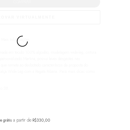
Mais Informações
onada em tecido 100% algodão, modelagem wide-leg, cintura
 personalizado Martina, possui leves desgastes nas
 que remete ao desbotado caracteríticos da proposta do
 Calça Wide Leg com a
Regata Ribana
. Para mais dicas como
ho 38.
a partir de
te grátis
R$330,00