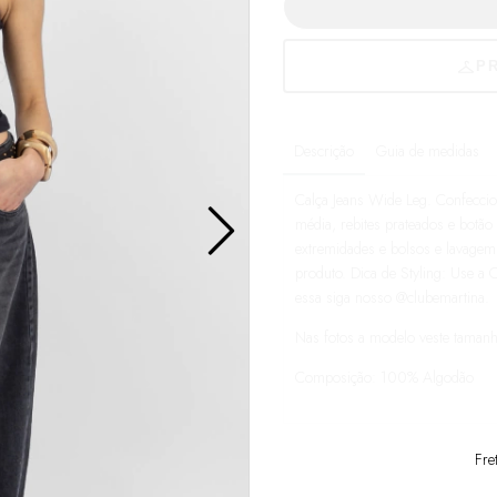
Descrição
Guia de medidas
Calça Jeans Wide Leg. Confecci
média, rebites prateados e botão
extremidades e bolsos e lavagem
produto. Dica de Styling: Use a
essa siga nosso
@clubemartina
.
Nas fotos a modelo veste taman
Composição: 100% Algodão
Fre