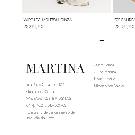
WIDE LEG MOLETOM CINZA
TOP BANDEA
R$219,90
R$129,9
+
+
Quem Somos
Clube Martina
Nossa História
Rua Paulo Castaldelli 122
Missão Visão Valores
Guarulhos/São Paulo
WhatsApp: 55 (11) 91508-1728
CNPJ: 46.245.546/0001-03
Formulário de cancelamento de
inscrição da News