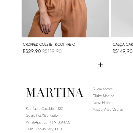
CROPPED COLETE TRICOT PRETO
CALÇA CAR
R$29,90
R$119,90
R$149,9
+
+
Quem Somos
Clube Martina
Nossa História
Rua Paulo Castaldelli 122
Missão Visão Valores
Guarulhos/São Paulo
WhatsApp: 55 (11) 91508-1728
CNPJ: 46.245.546/0001-03