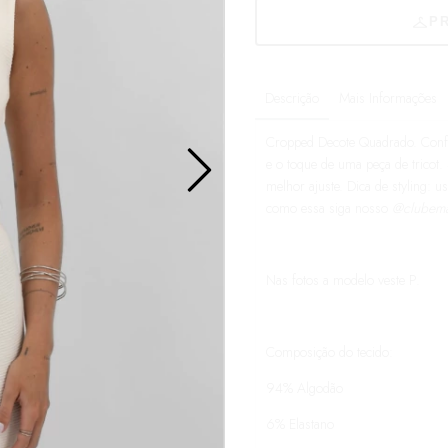
Descrição
Mais Informações
Cropped Decote Quadrado. Confe
e o toque de uma peça de tricot
melhor ajuste. Dica de styling:
como essa siga nosso
@clubemar
Nas fotos a modelo veste P.
Composição do tecido:
94% Algodão
6% Elastano