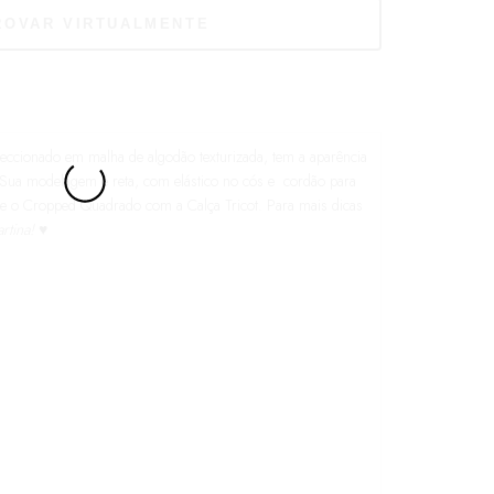
ccionado em malha de algodão texturizada, tem a aparência
. Sua modelagem é reta, com elástico no cós e cordão para
 use o Cropped Quadrado com a
Calça Tricot.
Para mais dicas
tina!
♥