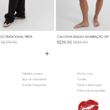
GO TRADICIONAL PRETA
CALCINHA BIQUINI AMARRAÇÃO OFF
0
R$179,90
R$39,90
R$59,90
+
Trabalhe conosco
Minha conta
Seja um revendedor
Contato
Dúvidas Frequentes
Trocas e devoluções
Política de privacidade