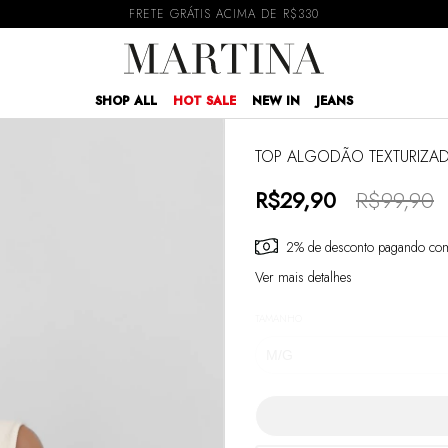
ATÉ 6x SEM JUROS
SHOP ALL
HOT SALE
NEW IN
JEANS
TOP ALGODÃO TEXTURIZA
R$29,90
R$99,90
2% de desconto
pagando com
Ver mais detalhes
TAMANHO