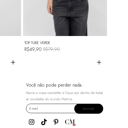
TOP TUBE VERDE
BODY CEL
R$49,90
R$79,90
R$119,
+
+
Você não pode perder nada...
Assine a nossa newsletter e fique por dentro de todas
as novidades do mundo Martina.