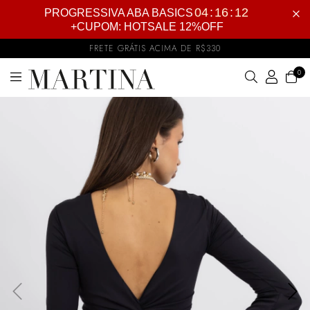
04
:
16
:
12
PROGRESSIVA ABA BASICS
+CUPOM: HOTSALE 12%OFF
FRETE GRÁTIS ACIMA DE R$330
12% OFF
COMPRANDO 6
0
OU MAIS