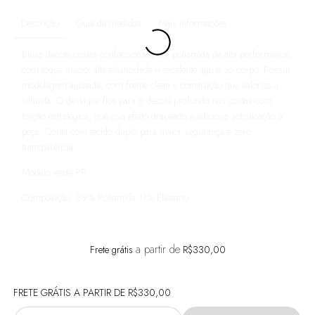
Descrição
Guia de medidas
Mais Informações
Blusa decote costas confeccionada em poliamida de alta performance,
com toque macio, alta elasticidade e excelente ajuste ao corpo. Possui
modelagem ajustada, com frente clean e construção que valoriza a
silhueta. O destaque fica para o decote profundo nas costas com
torção estratégica, que cria efeito drapeado e adiciona sofisticação à
peça. Conta com tecido duplo para maior segurança e zero
transparência.
Modelo veste PP.
Composição: 89% Poliamida 11% Elastano
a partir de
Frete grátis
R$330,00
FRETE GRÁTIS
A PARTIR DE
R$330,00